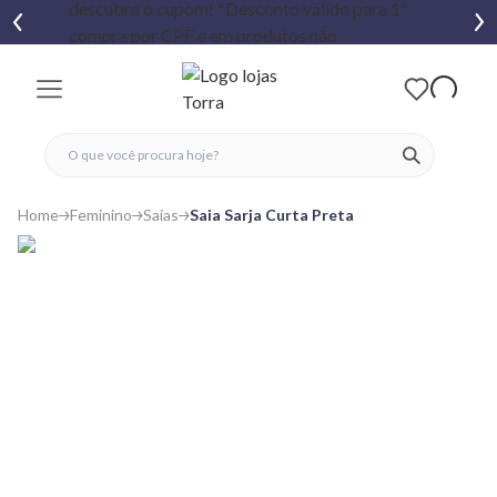
fechar menu
fechar menu
 favoritos
ver produtos
Home
Feminino
Saias
Saia Sarja Curta Preta