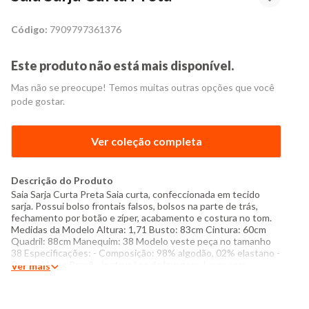
Código:
7909797361376
Este produto não está mais disponível.
Mas não se preocupe! Temos muitas outras opções que você
pode gostar.
Ver coleção completa
Descrição do Produto
Saia Sarja Curta Preta Saia curta, confeccionada em tecido
sarja. Possui bolso frontais falsos, bolsos na parte de trás,
fechamento por botão e zíper, acabamento e costura no tom.
Medidas da Modelo Altura: 1,71 Busto: 83cm Cintura: 60cm
Quadril: 88cm Manequim: 38 Modelo veste peça no tamanho
38 Especificações: - Composição: 98% algodão, 02% elastano -
Produzido no Brasil - Instruções de lavagem: Lavar com
Ver mais
temperatura máxima de 30°C Não usar alvejante a base de
cloro Secar com temperatura baixa (40°C) Passar com
temperatura máxima de 110°C Não lavar a seco O tom das