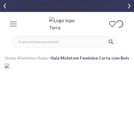
fechar menu
fechar menu
 favoritos
ver produtos
Home
Feminino
Saias
Saia Moletom Feminina Curta com Bolsos