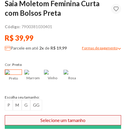
Saia Moletom Feminina Curta
com Bolsos Preta
Código:
7900381030401
R$ 39,99
Parcele em até
2x
de
R$ 19,99
Formas de pagamento
Modal de formas de pag
Cor:
Preto
Marrom
Vinho
Rosa
Preto
Escolha seu tamanho:
P
M
G
GG
Selecione um tamanho
Comprar