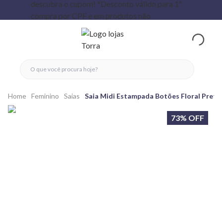
fechar menu
fechar menu
 favoritos
ver produtos
Home
Feminino
Saias
Saia Midi Estampada Botões Floral Preta
73% OFF