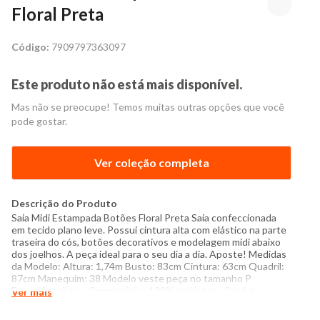
Floral Preta
Código:
7909797363097
Este produto não está mais disponível.
Mas não se preocupe! Temos muitas outras opções que você
pode gostar.
Ver coleção completa
Descrição do Produto
Saia Midi Estampada Botões Floral Preta Saia confeccionada
em tecido plano leve. Possui cintura alta com elástico na parte
traseira do cós, botões decorativos e modelagem midi abaixo
dos joelhos. A peça ideal para o seu dia a dia. Aposte! Medidas
da Modelo: Altura: 1,74m Busto: 83cm Cintura: 63cm Quadril:
87cm Manequim: 38 Modelo veste peça no tamanho P
Especificações: - Composição: 100% poliéster - Produto
Ver mais
Importado - Instruções de lavagem: Lavar somente a mão Não
usar alvejante a base de cloro Proibido usar secadora Não