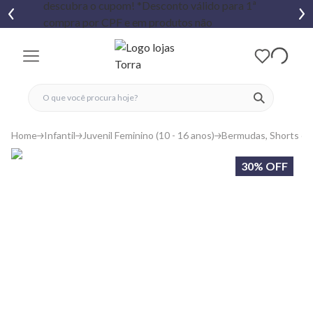
fechar menu
fechar menu
 favoritos
ver produtos
Home
Infantil
Juvenil Feminino (10 - 16 anos)
Bermudas, Shorts e S
30% OFF