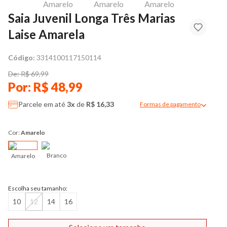
Saia Juvenil Longa Três Marias
Laise Amarela
Código:
3314100117150114
De: R$ 69,99
Por: R$ 48,99
Parcele em até
3x
de
R$ 16,33
Formas de pagamento
Modal de formas de pag
Cor:
Amarelo
Branco
Amarelo
Escolha seu tamanho:
10
12
14
16