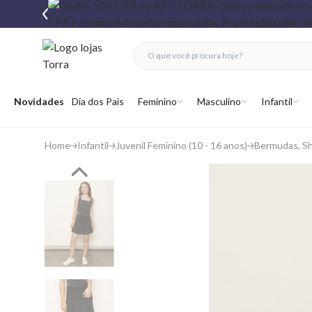
fechar menu
fechar menu
 favoritos
Abrir menu
Novidades
Dia dos Pais
Feminino
Masculino
Infantil
Home
Infantil
Juvenil Feminino (10 - 16 anos)
Bermudas, Sh