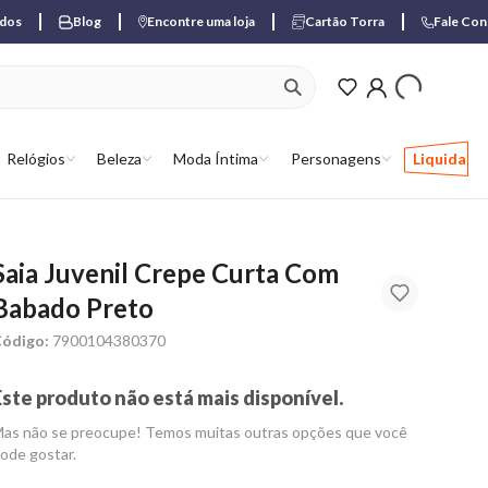
ados
Blog
Encontre uma loja
Cartão Torra
Fale Co
ver produtos favori
Relógios
Beleza
Moda Íntima
Personagens
Liquida
Saia Juvenil Crepe Curta Com
Babado Preto
ódigo:
7900104380370
Este produto não está mais disponível.
as não se preocupe! Temos muitas outras opções que você
ode gostar.