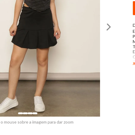
D
E
T
E
T
V
A
C
C
B
C
P
 o mouse sobre a imagem para dar zoom
M
S
c