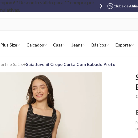
Clube de Afili
Plus Size
Calçados
Casa
Jeans
Básicos
Esporte
orts e Saias
Saia Juvenil Crepe Curta Com Babado Preto
C
M
p