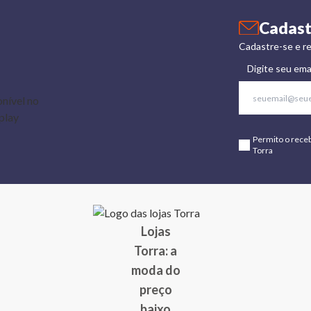
Cadast
Cadastre-se e re
Digite seu ema
Permito o rece
Torra
Lojas
Torra: a
moda do
preço
baixo