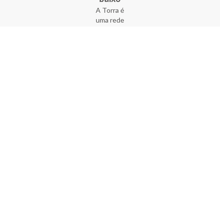
A Torra é
uma rede
varejista
que conta
com 90
lojas em 17
estados
brasileiros,
além da loja
online - site
e aplicativo.
Fundada há
33 anos no
coração do
Brás, a
empresa foi
criada com
o sonho de
transformar
o varejo
popular,
tornando-