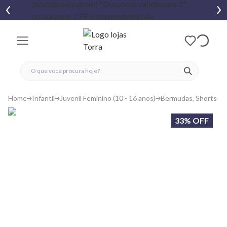
fechar menu
fechar menu
 favoritos
ver produtos
Home
Infantil
Juvenil Feminino (10 - 16 anos)
Bermudas, Shorts e S
33% OFF