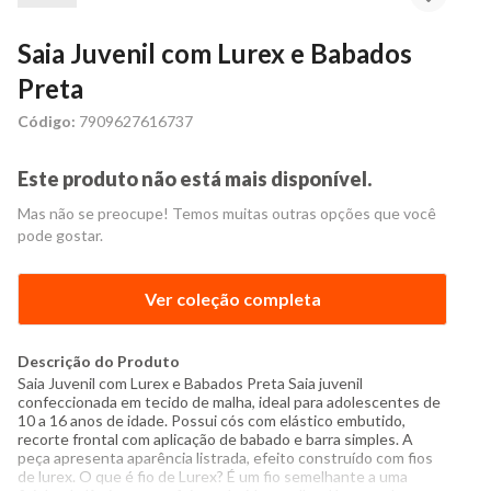
Saia Juvenil com Lurex e Babados
Preta
Código:
7909627616737
Este produto não está mais disponível.
Mas não se preocupe! Temos muitas outras opções que você
pode gostar.
Ver coleção completa
Descrição do Produto
Saia Juvenil com Lurex e Babados Preta Saia juvenil
confeccionada em tecido de malha, ideal para adolescentes de
10 a 16 anos de idade. Possui cós com elástico embutido,
recorte frontal com aplicação de babado e barra simples. A
peça apresenta aparência listrada, efeito construído com fios
de lurex. O que é fio de Lurex? É um fio semelhante a uma