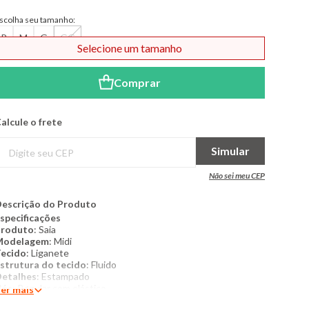
Modal de formas de pagame
scolha seu tamanho:
P
M
G
GG
Selecione um tamanho
Comprar
alcule o frete
Simular
Não sei meu CEP
escrição do Produto
specificações
Produto
: Saia
Modelagem
: Midi
ecido
: Liganete
strutura do tecido
: Fluido
etalhes
: Estampado
Cós
: Regular com elástico
er mais
Tipo
de fechamento
: Não possui