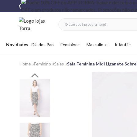
fechar menu
fechar menu
 favoritos
Abrir menu
Novidades
Dia dos Pais
Feminino
Masculino
Infantil
Home
Feminino
Saias
Saia Feminina Midi Liganete Sob