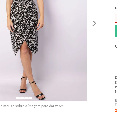
E
C
D
E
T
E
D
 o mouse sobre a imagem para dar zoom
V