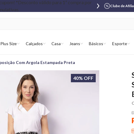
Clube de Afili
Plus Size
Calçados
Casa
Jeans
Básicos
Esporte
reposição Com Argola Estampada Preta
40% OFF
C
D