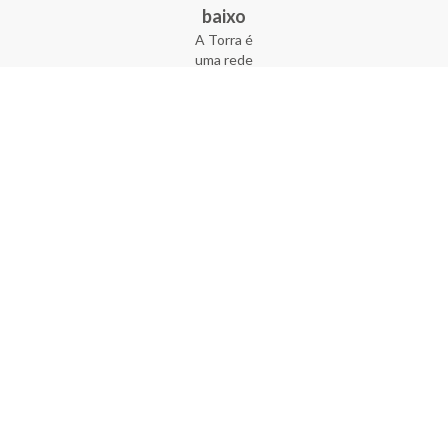
baixo
A Torra é
uma rede
varejista
que conta
com 90
lojas em 17
estados
brasileiros,
além da loja
online - site
e aplicativo.
Fundada há
33 anos no
coração do
Brás, a
empresa foi
criada com
o sonho de
transformar
o varejo
popular,