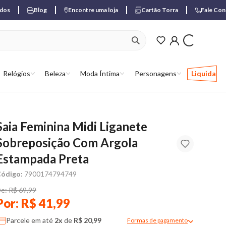
ados
Blog
Encontre uma loja
Cartão Torra
Fale Co
ver produtos favori
Relógios
Beleza
Moda Íntima
Personagens
Liquida
Saia Feminina Midi Liganete
Sobreposição Com Argola
Estampada Preta
ódigo:
7900174794749
e: R$ 69,99
Por: R$ 41,99
Parcele em até
2x
de
R$ 20,99
Formas de pagamento