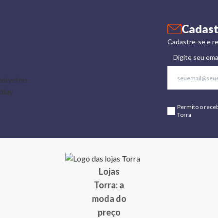
Cadast
Cadastre-se e re
Digite seu ema
Permito o rece
Torra
Lojas
Torra: a
moda do
preço