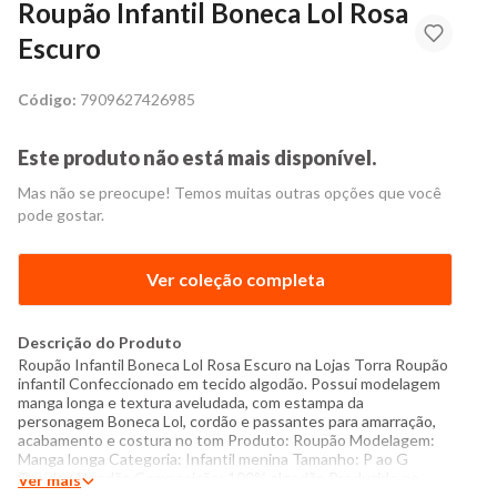
Roupão Infantil Boneca Lol Rosa
Escuro
Código:
7909627426985
Este produto não está mais disponível.
Mas não se preocupe! Temos muitas outras opções que você
pode gostar.
Ver coleção completa
Descrição do Produto
Roupão Infantil Boneca Lol Rosa Escuro na Lojas Torra Roupão
infantil Confeccionado em tecido algodão. Possui modelagem
manga longa e textura aveludada, com estampa da
personagem Boneca Lol, cordão e passantes para amarração,
acabamento e costura no tom Produto: Roupão Modelagem:
Manga longa Categoria: Infantil menina Tamanho: P ao G
Tecido: Algodão Composição: 100% algodão Produzido no
Ver mais
Brasil Cor: Rosa Marca: Lol Surprise Instruções de lavagem: