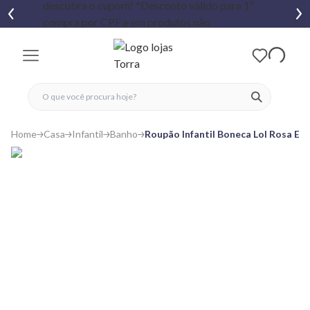
fechar menu
fechar menu
 favoritos
ver produtos
Home
Casa
Infantil
Banho
Roupão Infantil Boneca Lol Rosa Es