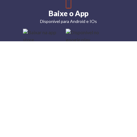
Baixe o App
Disponível para Android e IOs
Lojas
Torra: a
moda do
preço
baixo
A Torra é
uma rede
varejista
que conta