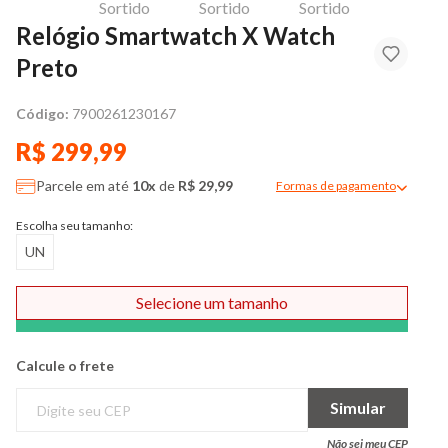
Relógio Smartwatch X Watch
Preto
Código:
7900261230167
R$ 299,99
Parcele em até
10x
de
R$ 29,99
Formas de pagamento
Modal de formas de pag
Escolha seu tamanho:
UN
Selecione um tamanho
Comprar
Calcule o frete
Simular
Não sei meu CEP