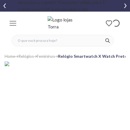
fechar menu
fechar menu
 favoritos
ver produtos
Home
Relógios
Femininos
Relógio Smartwatch X Watch Preto