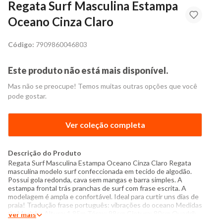
Regata Surf Masculina Estampa
Oceano Cinza Claro
Código:
7909860046803
Este produto não está mais disponível.
Mas não se preocupe! Temos muitas outras opções que você
pode gostar.
Ver coleção completa
Descrição do Produto
Regata Surf Masculina Estampa Oceano Cinza Claro Regata
masculina modelo surf confeccionada em tecido de algodão.
Possui gola redonda, cava sem mangas e barra simples. A
estampa frontal trás pranchas de surf com frase escrita. A
modelagem é ampla e confortável. Ideal para curtir uns dias de
praia! Tradução frase português: vibrações do oceano Medidas
do Modelo: Altura: 1,85m Tórax: 98cm Cintura: 80cm Quadril:
Ver mais
101cm Manequim: 40/42 Especificações: - Composição: 98%