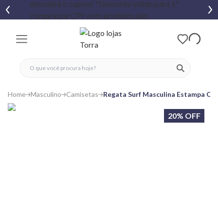
fechar menu
fechar menu
 favoritos
ver produtos
Home
Masculino
Camisetas
Regata Surf Masculina Estampa Oc
20% OFF