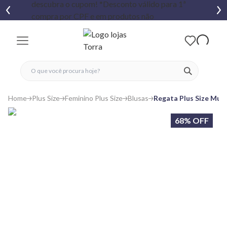
fechar menu
fechar menu
 favoritos
ver produtos
Home
Plus Size
Feminino Plus Size
Blusas
Regata Plus Size Mus
68% OFF