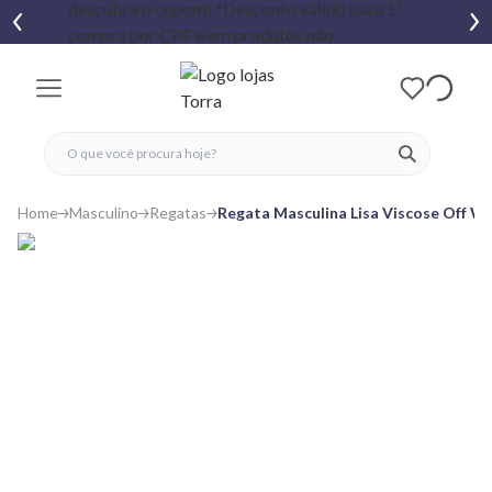
fechar menu
fechar menu
 favoritos
ver produtos
Home
Masculino
Regatas
Regata Masculina Lisa Viscose Off W