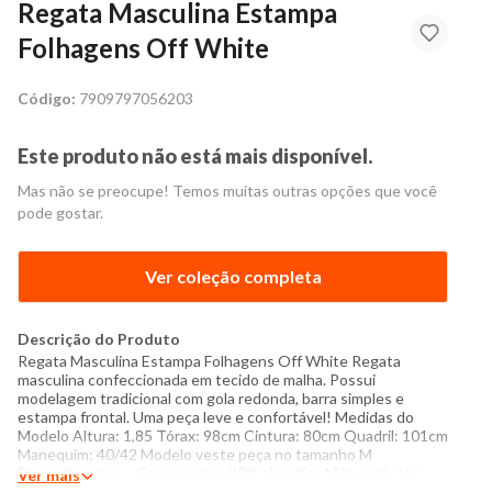
Regata Masculina Estampa
Folhagens Off White
Código:
7909797056203
Este produto não está mais disponível.
Mas não se preocupe! Temos muitas outras opções que você
pode gostar.
Ver coleção completa
Descrição do Produto
Regata Masculina Estampa Folhagens Off White Regata
masculina confeccionada em tecido de malha. Possui
modelagem tradicional com gola redonda, barra simples e
estampa frontal. Uma peça leve e confortável! Medidas do
Modelo Altura: 1,85 Tórax: 98cm Cintura: 80cm Quadril: 101cm
Manequim: 40/42 Modelo veste peça no tamanho M
Especificações: - Composição: 85% algodão, 15% poliéster -
Ver mais
Produzido no Brasil - Instruções de lavagem: Lavar com