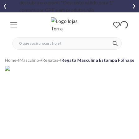
fechar menu
fechar menu
 favoritos
ver produtos
Home
Masculino
Regatas
Regata Masculina Estampa Folhagens