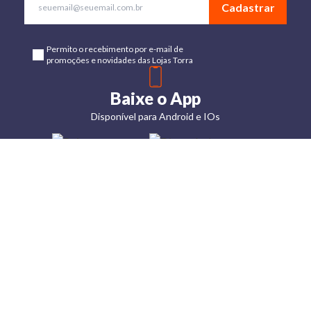
Cadastrar
Permito o recebimento por e-mail de
promoções e novidades das Lojas Torra
Baixe o App
Disponível para Android e IOs
Lojas
Torra: a
moda do
preço