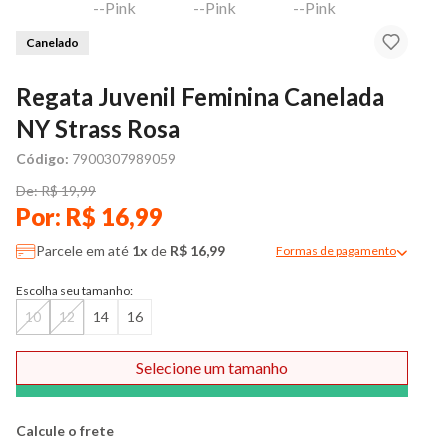
Canelado
Regata Juvenil Feminina Canelada
NY Strass Rosa
Código:
7900307989059
De: R$ 19,99
Por: R$ 16,99
Parcele em até
1x
de
R$ 16,99
Formas de pagamento
Modal de formas de pag
Escolha seu tamanho:
10
12
14
16
Selecione um tamanho
Comprar
Calcule o frete