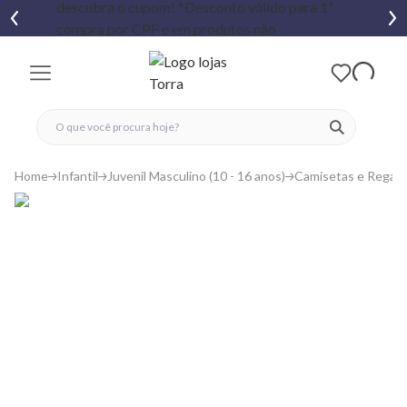
fechar menu
fechar menu
 favoritos
ver produtos
Home
Infantil
Juvenil Masculino (10 - 16 anos)
Camisetas e Regat