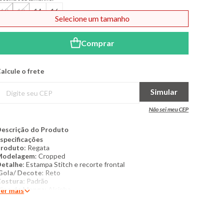
10
12
14
16
Selecione um tamanho
Comprar
alcule o frete
Simular
Não sei meu CEP
escrição do Produto
specificações
Produto
: Regata
Modelagem
: Cropped
etalhe
: Estampa Stitch e recorte frontal
ola/ Decote
: Reto
ostura
: Padrão
ipo de Manga:
Alcinha
er mais
ostura
: Padrão
ategoria
: Juvenil
Tamanho
: 10 ao 16