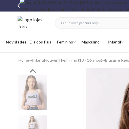
fechar menu
fechar menu
 favoritos
Abrir menu
Novidades
Dia dos Pais
Feminino
Masculino
Infantil
Home
Infantil
Juvenil Feminino (10 - 16 anos)
Blusas e Reg