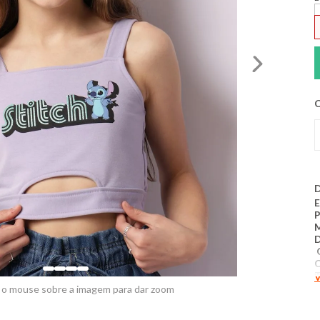
C
D
E
D
G
C
T
V
C
 o mouse sobre a imagem para dar zoom
C