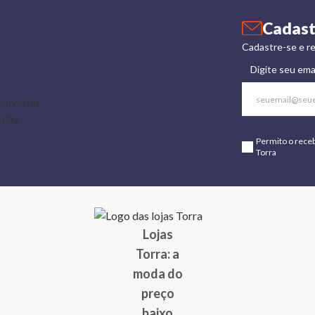
Cadast
Cadastre-se e re
Digite seu ema
Permito o rece
Torra
Lojas
Torra: a
moda do
preço
baixo