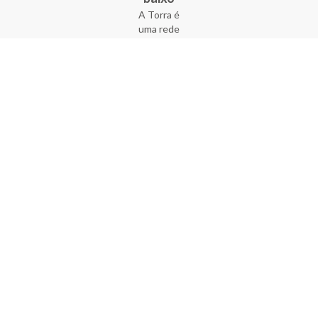
A Torra é
uma rede
varejista
que conta
com 90
lojas em 17
estados
brasileiros,
além da loja
online - site
e aplicativo.
Fundada há
33 anos no
coração do
Brás, a
empresa foi
criada com
o sonho de
transformar
o varejo
popular,
tornando-