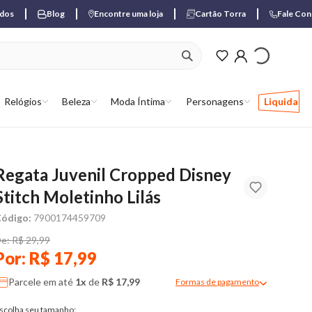
ados
Blog
Encontre uma loja
Cartão Torra
Fale Co
ver produtos favori
Relógios
Beleza
Moda Íntima
Personagens
Liquida
Regata Juvenil Cropped Disney
Stitch Moletinho Lilás
ódigo:
7900174459709
e: R$ 29,99
Por: R$ 17,99
Parcele em até
1x
de
R$ 17,99
Formas de pagamento
Modal de formas de pagame
scolha seu tamanho: