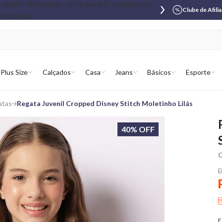
Clube de Afili
Plus Size
Calçados
Casa
Jeans
Básicos
Esporte
atas
Regata Juvenil Cropped Disney Stitch Moletinho Lilás
40% OFF
C
D
E