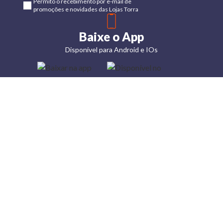
Permito o recebimento por e-mail de
promoções e novidades das Lojas Torra
Baixe o App
Disponível para Android e IOs
Lojas
Torra: a
moda do
preço
baixo
A Torra é
uma rede