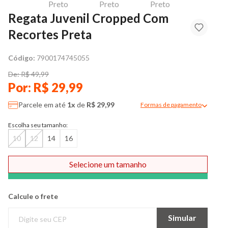
Regata Juvenil Cropped Com
Recortes Preta
Código:
7900174745055
De: R$ 49,99
Por: R$ 29,99
Parcele em até
1x
de
R$ 29,99
Formas de pagamento
Modal de formas de pag
Escolha seu tamanho:
10
12
14
16
Selecione um tamanho
Comprar
Calcule o frete
Simular