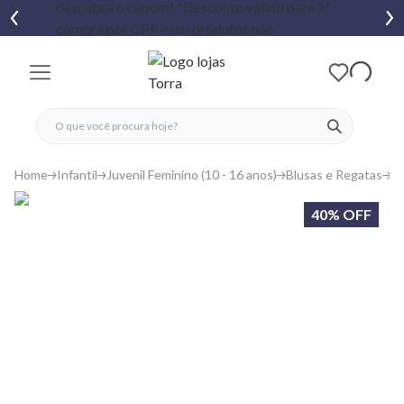
fechar menu
fechar menu
 favoritos
ver produtos
Home
Infantil
Juvenil Feminino (10 - 16 anos)
Blusas e Regatas
R
40% OFF