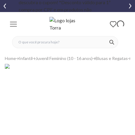
fechar menu
fechar menu
 favoritos
ver produtos
Home
Infantil
Juvenil Feminino (10 - 16 anos)
Blusas e Regatas
R