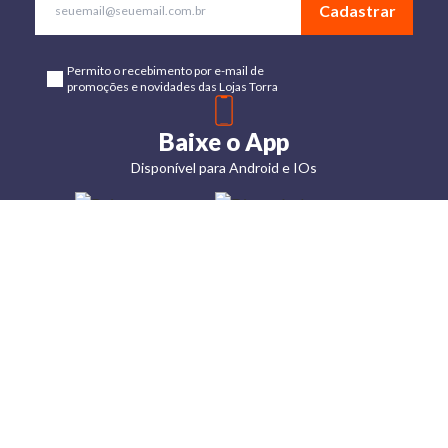
Cadastrar
Permito o recebimento por e-mail de
promoções e novidades das Lojas Torra
Baixe o App
Disponível para Android e IOs
Lojas
Torra: a
moda do
preço