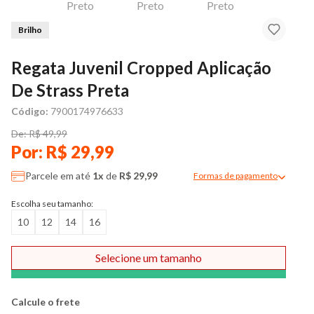
Brilho
Regata Juvenil Cropped Aplicação
De Strass Preta
Código:
7900174976633
De: R$ 49,99
Por: R$ 29,99
Parcele em até
1x
de
R$ 29,99
Formas de pagamento
Modal de formas de pag
Escolha seu tamanho:
10
12
14
16
Selecione um tamanho
Comprar
Calcule o frete