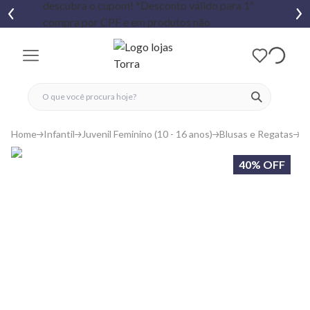
fechar menu
fechar menu
 favoritos
ver produtos
Home
Infantil
Juvenil Feminino (10 - 16 anos)
Blusas e Regatas
Re
40% OFF