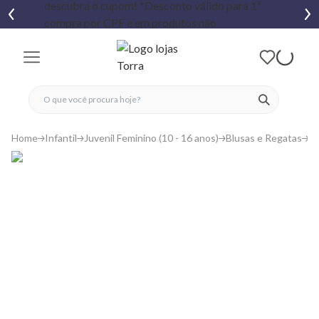
fechar menu
fechar menu
 favoritos
ver produtos
Home
Infantil
Juvenil Feminino (10 - 16 anos)
Blusas e Regatas
Re