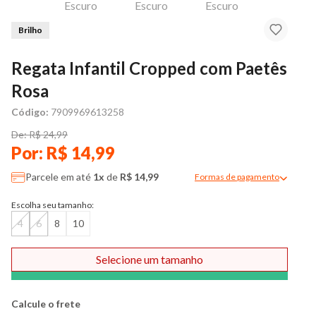
Brilho
Regata Infantil Cropped com Paetês
Rosa
Código:
7909969613258
De: R$ 24,99
Por: R$ 14,99
Parcele em até
1x
de
R$ 14,99
Formas de pagamento
Modal de formas de pag
Escolha seu tamanho:
4
6
8
10
Selecione um tamanho
Comprar
Calcule o frete