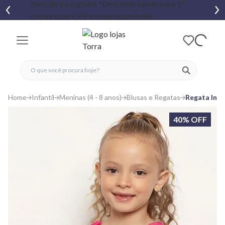
fechar menu
fechar menu
 favoritos
ver produtos
Home
Infantil
Meninas (4 - 8 anos)
Blusas e Regatas
Regata Infa
40% OFF