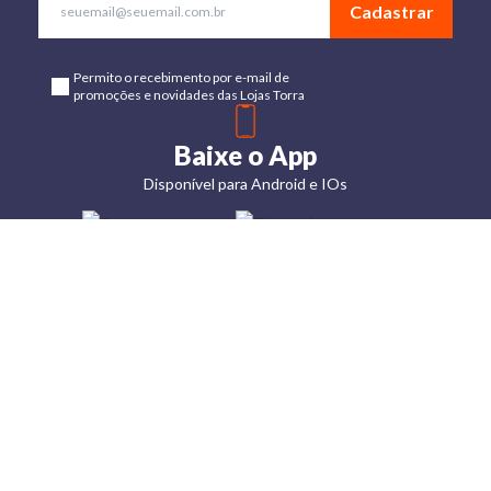
Cadastrar
Permito o recebimento por e-mail de
promoções e novidades das Lojas Torra
Baixe o App
Disponível para Android e IOs
Lojas
Torra: a
moda do
preço