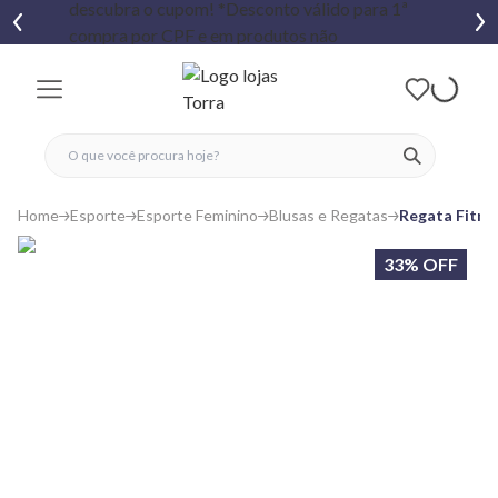
fechar menu
fechar menu
 favoritos
ver produtos
Home
Esporte
Esporte Feminino
Blusas e Regatas
Regata Fitnes
33% OFF