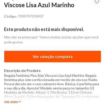
Viscose Lisa Azul Marinho
Código:
7909797918907
Este produto não está mais disponível.
Mas não se preocupe! Temos muitas outras opções que você
pode gostar.
Ver coleção completa
Descrição do Produto
Regata Feminina Plus Size Viscose Lisa Azul Marinho Regata
feminina plus size confeccionada em tecido de viscose fluido.
Possui decote em v com caimento leve. Básica, é perfeita para
o seu dia a dia. Aposte! Modelo veste peça no tamanho G1
Medidas da Modelo: Altura: 1,73m Busto: 112cm Cintura:
89cm Quadril: 120cm Manequim: 46 -Tamanho G1 é referente
ao tamanho 48 -Tamanho G2 é referente ao tamanho 50 -
Ver mais
Tamanho G3 é referente ao tamanho 52 Especificações: -
Composição: 100% viscose - Produto Importado - Instruções