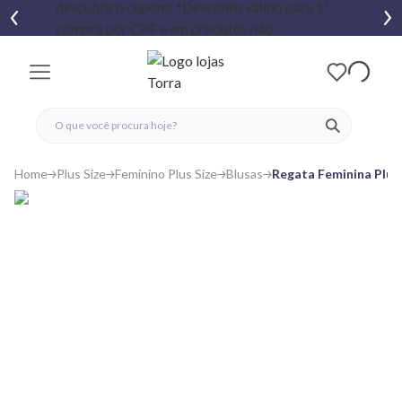
fechar menu
fechar menu
 favoritos
ver produtos
Home
Plus Size
Feminino Plus Size
Blusas
Regata Feminina Plus 