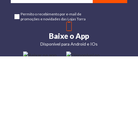
Permito o recebimento por e-mail de
promoções e novidades das Lojas Torra
Baixe o App
Disponível para Android e IOs
Lojas
Torra: a
moda do
preço
baixo