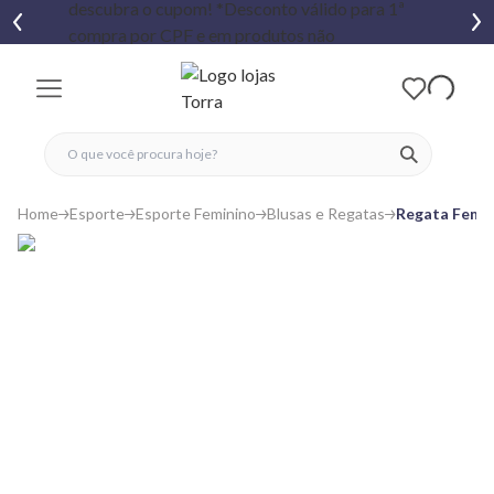
fechar menu
fechar menu
 favoritos
ver produtos
Home
Esporte
Esporte Feminino
Blusas e Regatas
Regata Femin