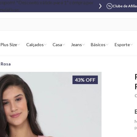
Clube de Afili
Plus Size
Calçados
Casa
Jeans
Básicos
Esporte
 Rosa
43% OFF
C
M
p