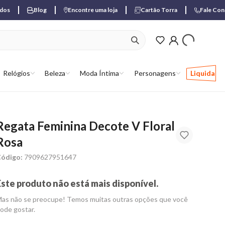
ados
Blog
Encontre uma loja
Cartão Torra
Fale Co
ver produtos favori
Relógios
Beleza
Moda Íntima
Personagens
Liquida
Regata Feminina Decote V Floral
Rosa
ódigo:
7909627951647
Este produto não está mais disponível.
as não se preocupe! Temos muitas outras opções que você
ode gostar.