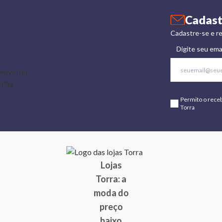
Cadast
Cadastre-se e re
Digite seu ema
Permito o rece
Torra
Lojas
Torra: a
moda do
preço
baixo