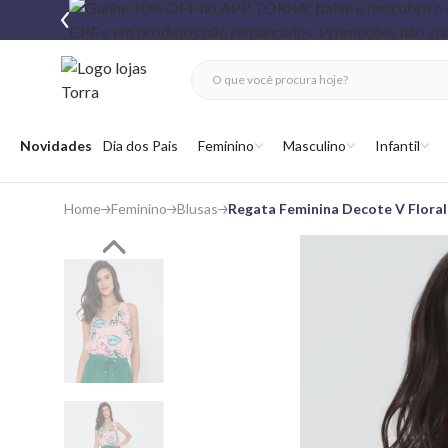
fechar menu
fechar menu
 favoritos
Abrir menu
Novidades
Dia dos Pais
Feminino
Masculino
Infantil
Home
Feminino
Blusas
Regata Feminina Decote V Floral