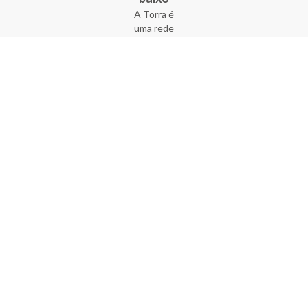
A Torra é
uma rede
varejista
que conta
com 90
lojas em 17
estados
brasileiros,
além da loja
online - site
e aplicativo.
Fundada há
33 anos no
coração do
Brás, a
empresa foi
criada com
o sonho de
transformar
o varejo
popular,
tornando-