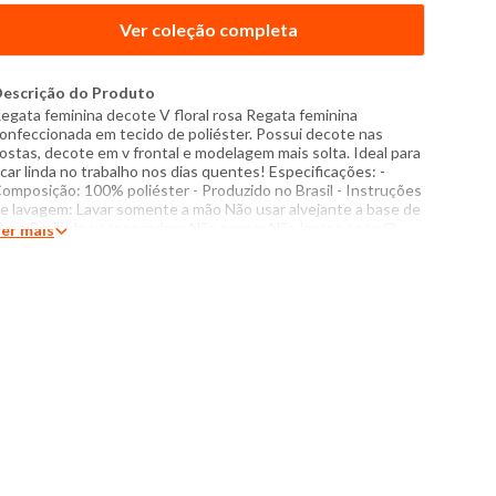
Ver coleção completa
escrição do Produto
egata feminina decote V floral rosa Regata feminina
onfeccionada em tecido de poliéster. Possui decote nas
ostas, decote em v frontal e modelagem mais solta. Ideal para
icar linda no trabalho nos dias quentes! Especificações: -
omposição: 100% poliéster - Produzido no Brasil - Instruções
e lavagem: Lavar somente a mão Não usar alvejante a base de
loro Proibido usar secadora Não passar Não lavar a seco O
er mais
om das cores dos produtos nas fotos podem sofrer variações
m decorrência do flash. Modelo veste tamanho P