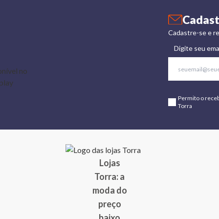
Cadast
Cadastre-se e re
Digite seu ema
Permito o rece
Torra
Lojas
Torra: a
moda do
preço
baixo