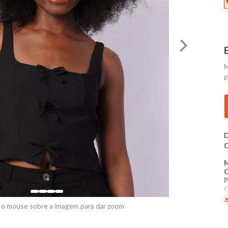
M
p
D
C
P
V
P
 o mouse sobre a imagem para dar zoom