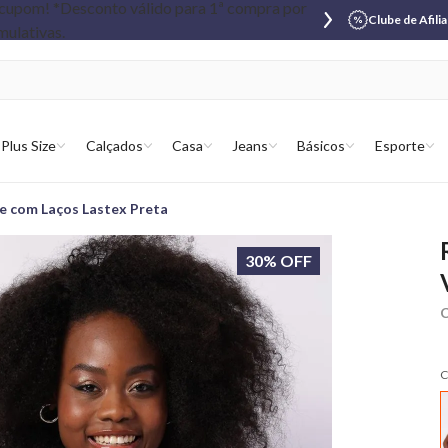
Clube de Afili
Plus Size
Calçados
Casa
Jeans
Básicos
Esporte
e com Laços Lastex Preta
30% OFF
C
C