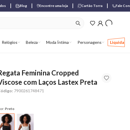
ados
Blog
Encontre uma loja
Cartão Torra
Fale Co
ver produtos favori
Relógios
Beleza
Moda Íntima
Personagens
Liquida
Regata Feminina Cropped
Viscose com Laços Lastex Preta
ódigo:
7900261748471
or:
Preto