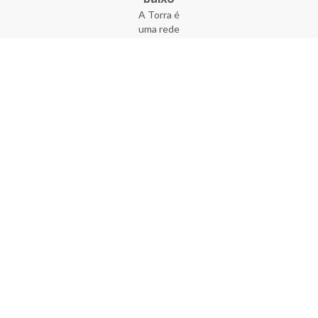
A Torra é
uma rede
varejista
que conta
com 90
lojas em 17
estados
brasileiros,
além da loja
online - site
e aplicativo.
Fundada há
33 anos no
coração do
Brás, a
empresa foi
criada com
o sonho de
transformar
o varejo
popular,
tornando-