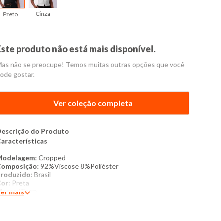
Cinza
Preto
Este produto não está mais disponível.
as não se preocupe! Temos muitas outras opções que você
ode gostar.
Ver coleção completa
escrição do Produto
aracterísticas
Modelagem
: Cropped
Composição
: 92%Viscose 8%Poliéster
roduzido
: Brasil
Cor
: Preta
Marca
: Torra
er mais
roduto original