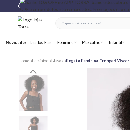
fechar menu
fechar menu
 favoritos
Abrir menu
Novidades
Dia dos Pais
Feminino
Masculino
Infantil
Home
Feminino
Blusas
Regata Feminina Cropped Viscos