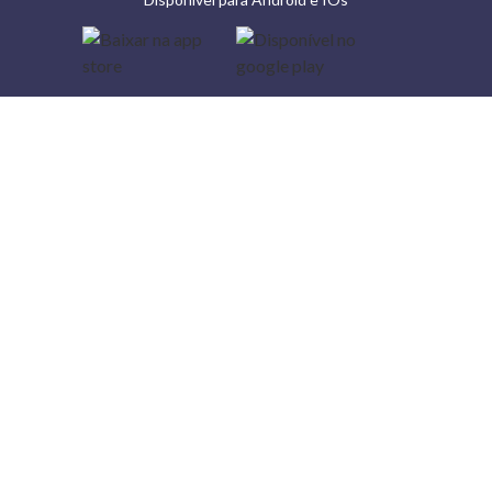
Lojas
Torra: a
moda do
preço
baixo
A Torra é
uma rede
varejista
que conta
com 90
lojas em 17
estados