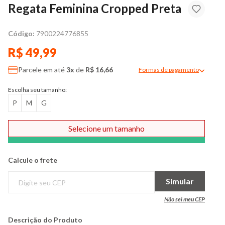
Regata Feminina Cropped Preta
Código:
7900224776855
R$ 49,99
Parcele em até
3x
de
R$ 16,66
Formas de pagamento
Modal de formas de pag
Escolha seu tamanho:
P
M
G
Selecione um tamanho
Comprar
Calcule o frete
Simular
Não sei meu CEP
Descrição do Produto