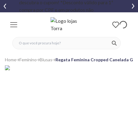
fechar menu
fechar menu
 favoritos
ver produtos
Home
Feminino
Blusas
Regata Feminina Cropped Canelada Gol