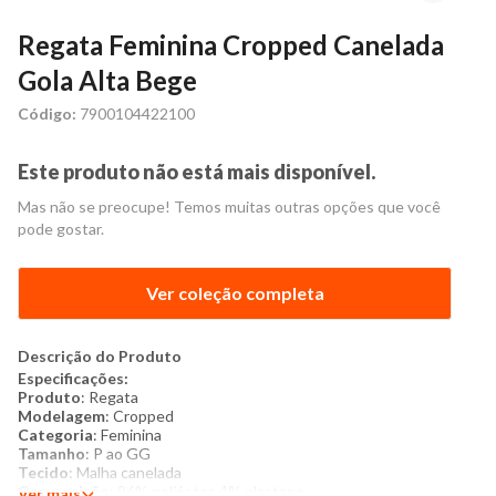
Regata Feminina Cropped Canelada
Gola Alta Bege
Código:
7900104422100
Este produto não está mais disponível.
Mas não se preocupe! Temos muitas outras opções que você
pode gostar.
Ver coleção completa
Descrição do Produto
Especificações:
Produto
: Regata
Modelagem
: Cropped
Categoria
: Feminina
Tamanho
: P ao GG
Tecido
: Malha canelada
Composição
: 96% poliéster, 4% elastano
Ver mais