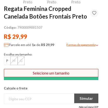
Regata Feminina Cropped
Canelada Botões Frontais Preto
Código:
7900009881507
R$ 29,99
Parcele em até
1x
de
R$ 29,99
Formas de pagamento
Modal de formas de pag
Escolha seu tamanho:
P
M
G
Selecione um tamanho
Comprar
Calcule o frete
Simular
Não sei meu CEP