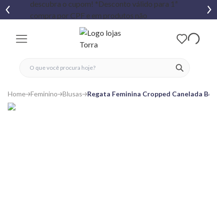
fechar menu
fechar menu
 favoritos
ver produtos
Home
Feminino
Blusas
Regata Feminina Cropped Canelada Bot