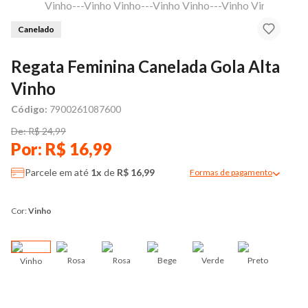
Canelado
Regata Feminina Canelada Gola Alta
Vinho
Código:
7900261087600
De: R$ 24,99
Por: R$ 16,99
Parcele em até
1x
de
R$ 16,99
Formas de pagamento
Modal de formas de pag
Cor:
Vinho
Rosa
Rosa
Bege
Verde
Preto
Vinho
Verme