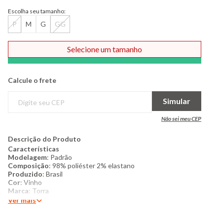
Escolha seu tamanho:
P
M
G
GG
Selecione um tamanho
Comprar
Calcule o frete
Simular
Não sei meu CEP
Descrição do Produto
Características
Modelagem
: Padrão
Composição
: 98% poliéster 2% elastano
Produzido
: Brasil
Cor
: Vinho
Marca
: Torra
Ver mais
Mais detalhes
: Regata feminina, canelada. Gola alta, Com
costura e acabamento padrão. Gola alta, sem mangas. Com