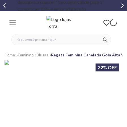
fechar menu
fechar menu
 favoritos
ver produtos
Home
Feminino
Blusas
Regata Feminina Canelada Gola Alta Vi
32% OFF