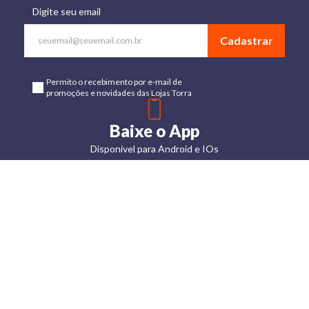
Digite seu email
Cadastrar
Permito o recebimento por e-mail de
promoções e novidades das Lojas Torra
Baixe o App
Disponível para Android e IOs
Lojas
Torra: a