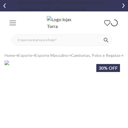
fechar menu
fechar menu
 favoritos
ver produtos
Home
Esporte
Esporte Masculino
Camisetas, Polos e Regatas
Re
30% OFF