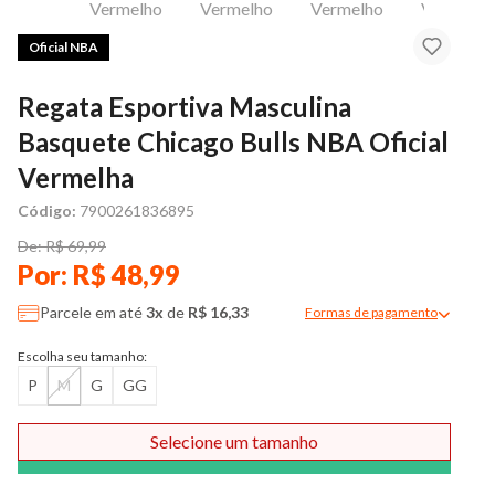
Oficial NBA
Regata Esportiva Masculina
Basquete Chicago Bulls NBA Oficial
Vermelha
Código:
7900261836895
De: R$ 69,99
Por: R$ 48,99
Parcele em até
3x
de
R$ 16,33
Formas de pagamento
Modal de formas de pag
Escolha seu tamanho:
P
M
G
GG
Selecione um tamanho
Comprar