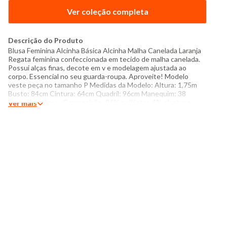
Ver coleção completa
Descrição do Produto
Blusa Feminina Alcinha Básica Alcinha Malha Canelada Laranja
Regata feminina confeccionada em tecido de malha canelada.
Possui alças finas, decote em v e modelagem ajustada ao
corpo. Essencial no seu guarda-roupa. Aproveite! Modelo
veste peça no tamanho P Medidas da Modelo: Altura: 1,75m
Busto: 84cm Cintura: 64cm Quadril: 96cm Manequim: 38
Especificações: - Composição: 96% poliéster, 4% elastano -
Ver mais
Produzido no Brasil - Instruções de lavagem: Lavar com
temperatura máxima de 40°C Não usar alvejante a base de
cloro Proibido usar secadora Passar com temperatura máxima
de 110°C Não lavar a seco O tom das cores dos produtos nas
fotos podem sofrer variações em decorrência do flash.