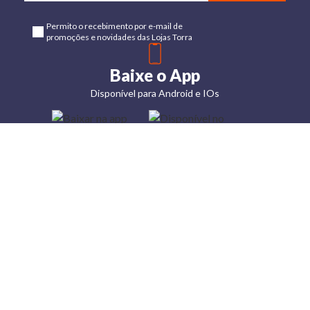
Permito o recebimento por e-mail de
promoções e novidades das Lojas Torra
Baixe o App
Disponível para Android e IOs
Lojas
Torra: a
moda do
preço
baixo