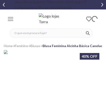
fechar menu
fechar menu
 favoritos
ver produtos
Home
Feminino
Blusas
Blusa Feminina Alcinha Básica Canelada 
40% OFF