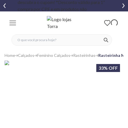
fechar menu
fechar menu
 favoritos
ver produtos
Home
Calçados
Feminino Calçados
Rasteirinhas
Rasteirinha Me
33% OFF