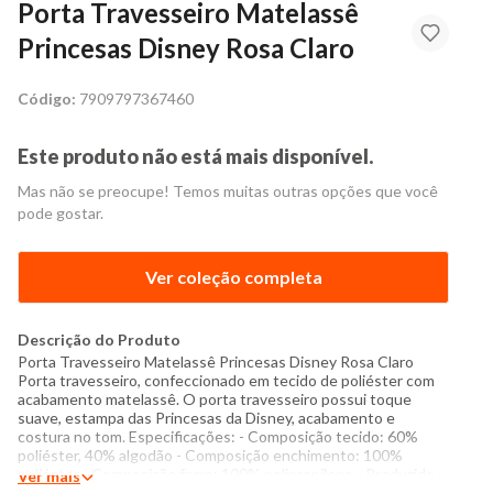
Porta Travesseiro Matelassê
Princesas Disney Rosa Claro
Código:
7909797367460
Este produto não está mais disponível.
Mas não se preocupe! Temos muitas outras opções que você
pode gostar.
Ver coleção completa
Descrição do Produto
Porta Travesseiro Matelassê Princesas Disney Rosa Claro
Porta travesseiro, confeccionado em tecido de poliéster com
acabamento matelassê. O porta travesseiro possui toque
suave, estampa das Princesas da Disney, acabamento e
costura no tom. Especificações: - Composição tecido: 60%
poliéster, 40% algodão - Composição enchimento: 100%
poliéster - Composição forro: 100% polipropileno - Produzido
Ver mais
no Brasil - Instruções de lavagem: Lavar com temperatura