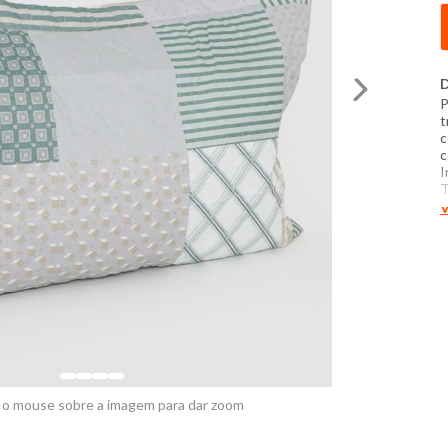
D
P
t
c
c
I
T
p
V
s
u
l
s
 o mouse sobre a imagem para dar zoom