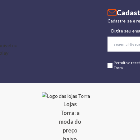
Cadast
Cadastre-se e re
Digite seu ema
Permito o rece
Torra
Lojas
Torra: a
moda do
preço
baixo