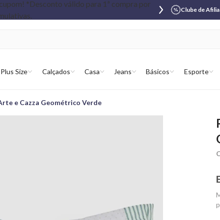
Clube de Afili
Plus Size
Calçados
Casa
Jeans
Básicos
Esporte
Arte e Cazza Geométrico Verde
C
M
p