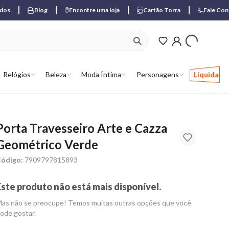
ados
Blog
Encontre uma loja
Cartão Torra
Fale Co
ver produtos favori
Relógios
Beleza
Moda Íntima
Personagens
Liquida
Porta Travesseiro Arte e Cazza
Geométrico Verde
ódigo:
7909797815893
Este produto não está mais disponível.
as não se preocupe! Temos muitas outras opções que você
ode gostar.