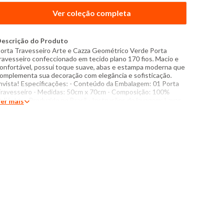
Ver coleção completa
escrição do Produto
orta Travesseiro Arte e Cazza Geométrico Verde Porta
ravesseiro confeccionado em tecido plano 170 fios. Macio e
onfortável, possui toque suave, abas e estampa moderna que
omplementa sua decoração com elegância e sofisticação.
nvista! Especificações: - Conteúdo da Embalagem: 01 Porta
ravesseiro - Medidas: 50cm x 70cm - Composição: 100%
oliéster - Produzido no Brasil - Instruções de lavagem: Lavar
er mais
omente a mão Não usar alvejante a base de cloro Proibido
sar secadora Secar pendurada sem torcer Não passar Não
avar a seco O tom das cores dos produtos nas fotos podem
ofrer variações em decorrência do flash.