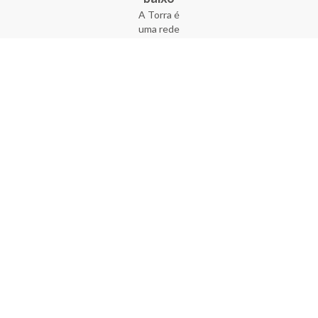
A Torra é
uma rede
varejista
que conta
com 90
lojas em 17
estados
brasileiros,
além da loja
online - site
e aplicativo.
Fundada há
33 anos no
coração do
Brás, a
empresa foi
criada com
o sonho de
transformar
o varejo
popular,
tornando-