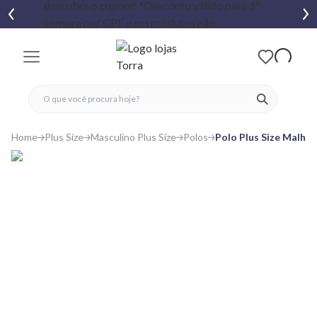
fechar menu
fechar menu
 favoritos
ver produtos
Home
Plus Size
Masculino Plus Size
Polos
Polo Plus Size Malh