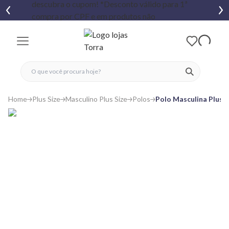
fechar menu
fechar menu
 favoritos
ver produtos
Home
Plus Size
Masculino Plus Size
Polos
Polo Masculina Plus S