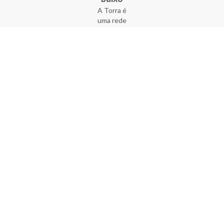
A Torra é
uma rede
varejista
que conta
com 90
lojas em 17
estados
brasileiros,
além da loja
online - site
e aplicativo.
Fundada há
33 anos no
coração do
Brás, a
empresa foi
criada com
o sonho de
transformar
o varejo
popular,
tornando-