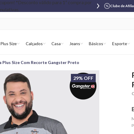
Clube de Afili
Plus Size
Calçados
Casa
Jeans
Básicos
Esporte
a Plus Size Com Recorte Gangster Preto
29% OFF
C
M
p