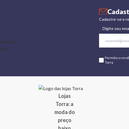
Cadast
Cadastre-se e re
Digite seu ema
Permito o rece
Torra
Lojas
Torra: a
moda do
preço
baixo