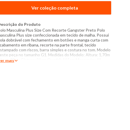
Ver coleção completa
escrição do Produto
olo Masculina Plus Size Com Recorte Gangster Preto Polo
asculina Plus size confeccionada em tecido de malha. Possui
ola dobrável com fechamento em botões e manga curta com
cabamento em ribana, recorte na parte frontal, tecido
stampado com riscos, barra simples e costura no tom. Modelo
este peça no tamanho G1. Medidas do Modelo: Altura: 1,70m
órax: 98cm Cintura: 91cm Quadril: 115cm Manequim: 48 -
er mais
amanho G1 é referente ao tamanho 48 -Tamanho G2 é
eferente ao tamanho 50 -Tamanho G3 é referente ao
amanho 52 Especificações: - Composição: corpo: 48%
lgodão, 52%% algodão - recorte: 52% poliéster, 48% algodão -
roduzido no Brasil - Instruções de lavagem: Lavar com
emperatura máxima de 30°C Não usar alvejante a base de
loro Proibido usar secadora Secar pendurada sem torcer
assar