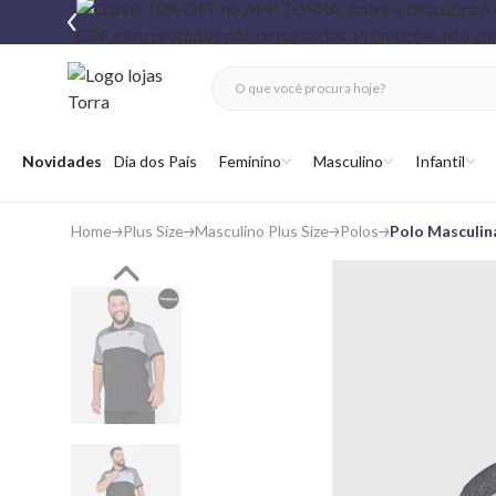
fechar menu
fechar menu
 favoritos
Abrir menu
Novidades
Dia dos Pais
Feminino
Masculino
Infantil
Home
Plus Size
Masculino Plus Size
Polos
Polo Masculin