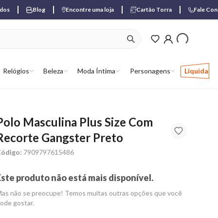
ados
Blog
Encontre uma loja
Cartão Torra
Fale Co
ver produtos favori
Relógios
Beleza
Moda Íntima
Personagens
Liquida
Polo Masculina Plus Size Com
Recorte Gangster Preto
ódigo:
7909797615486
Este produto não está mais disponível.
as não se preocupe! Temos muitas outras opções que você
ode gostar.