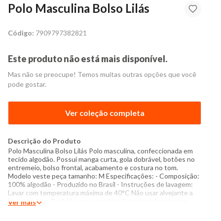
Polo Masculina Bolso Lilás
Código:
7909797382821
Este produto não está mais disponível.
Mas não se preocupe! Temos muitas outras opções que você
pode gostar.
Ver coleção completa
Descrição do Produto
Polo Masculina Bolso Lilás Polo masculina, confeccionada em
tecido algodão. Possui manga curta, gola dobrável, botões no
entremeio, bolso frontal, acabamento e costura no tom.
Modelo veste peça tamanho: M Especificações: - Composição:
100% algodão - Produzido no Brasil - Instruções de lavagem:
Lavar com temperatura máxima de 40°C Não usar alvejante a
base de cloro Proibido usar secadora Secar pendurada sem
Ver mais
torcer Passar com temperatura máxima de 150°C Não lavar a
seco Medidas do Modelo: Altura: 1,85m Tórax: 98cm Cintura: