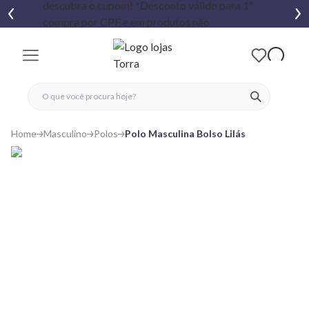
fechar menu
fechar menu
 favoritos
ver produtos
Home
Masculino
Polos
Polo Masculina Bolso Lilás