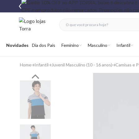
fechar menu
fechar menu
 favoritos
Abrir menu
Novidades
Dia dos Pais
Feminino
Masculino
Infantil
Home
Infantil
Juvenil Masculino (10 - 16 anos)
Camisas e P