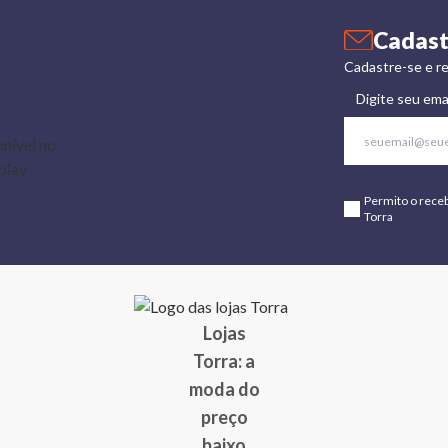
Cadast
Cadastre-se e re
Digite seu ema
Permito o rece
Torra
Lojas
Torra: a
moda do
preço
baixo