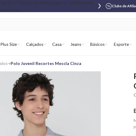
Clube de Afili
Plus Size
Calçados
Casa
Jeans
Básicos
Esporte
olos
Polo Juvenil Recortes Mescla Cinza
C
M
p