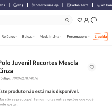
ados
Blog
Encontre uma loja
Cartão Torra
Fale Co
ver produtos favori
Relógios
Beleza
Moda Íntima
Personagens
Liquida
Polo Juvenil Recortes Mescla
Cinza
ódigo:
7909627874076
Este produto não está mais disponível.
as não se preocupe! Temos muitas outras opções que você
ode gostar.