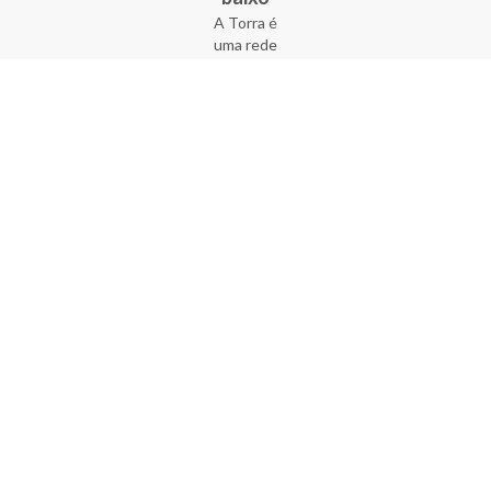
A Torra é
uma rede
varejista
que conta
com 90
lojas em 17
estados
brasileiros,
além da loja
online - site
e aplicativo.
Fundada há
33 anos no
coração do
Brás, a
empresa foi
criada com
o sonho de
transformar
o varejo
popular,
tornando-