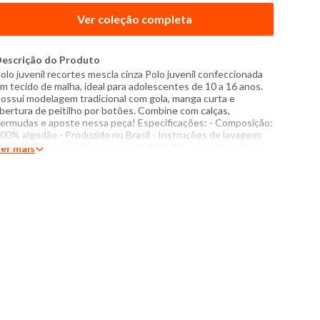
Ver coleção completa
escrição do Produto
olo juvenil recortes mescla cinza Polo juvenil confeccionada
m tecido de malha, ideal para adolescentes de 10 a 16 anos.
ossui modelagem tradicional com gola, manga curta e
bertura de peitilho por botões. Combine com calças,
ermudas e aposte nessa peça! Especificações: - Composição:
00% algodão - Produzido no Brasil - Instruções de lavagem:
avar com temperatura máxima de 40°C Não usar alvejante a
er mais
ase de cloro Proibido usar secadora Passar com temperatura
áxima de 110°C Não lavar a seco O tom das cores dos
rodutos nas fotos podem sofrer variações em decorrência do
lash.