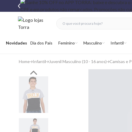
fechar menu
fechar menu
 favoritos
Abrir menu
Novidades
Dia dos Pais
Feminino
Masculino
Infantil
Home
Infantil
Juvenil Masculino (10 - 16 anos)
Camisas e P