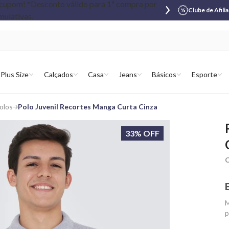
Clube de Afili
Plus Size
Calçados
Casa
Jeans
Básicos
Esporte
olos
Polo Juvenil Recortes Manga Curta Cinza
33% OFF
C
M
p