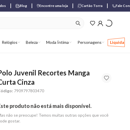
ados
Blog
Encontre uma loja
Cartão Torra
Fale Co
ver produtos favori
Relógios
Beleza
Moda Íntima
Personagens
Liquida
Polo Juvenil Recortes Manga
Curta Cinza
ódigo:
7909797803470
Este produto não está mais disponível.
as não se preocupe! Temos muitas outras opções que você
ode gostar.