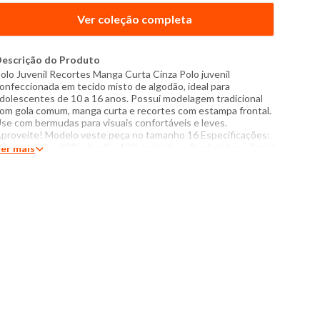
Ver coleção completa
escrição do Produto
olo Juvenil Recortes Manga Curta Cinza Polo juvenil
onfeccionada em tecido misto de algodão, ideal para
dolescentes de 10 a 16 anos. Possui modelagem tradicional
om gola comum, manga curta e recortes com estampa frontal.
se com bermudas para visuais confortáveis e leves.
proveite! Modelo veste peça no tamanho 16 Especificações:
 Composição: 88% algodão,12% poliéster - Produzido no Brasil
er mais
 Instruções de lavagem: Lavar com temperatura máxima de
0°C Não usar alvejante a base de cloro Proibido usar secadora
assar com temperatura máxima de 110°C Não lavar a seco O
om das cores dos produtos nas fotos podem sofrer variações
m decorrência do flash.