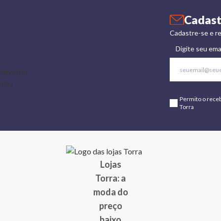
Cadast
Cadastre-se e re
Digite seu ema
Permito o rece
Torra
Lojas
Torra: a
moda do
preço
baixo