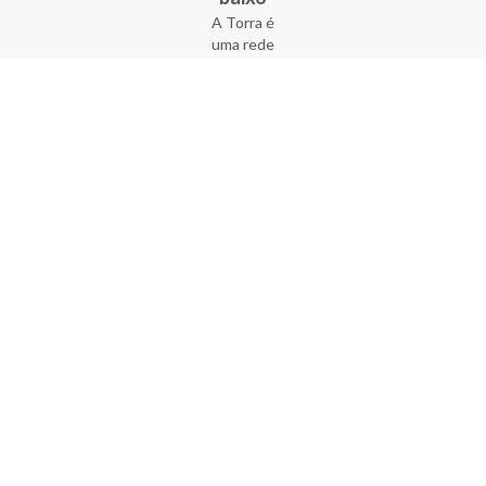
A Torra é
uma rede
varejista
que conta
com 90
lojas em 17
estados
brasileiros,
além da loja
online - site
e aplicativo.
Fundada há
33 anos no
coração do
Brás, a
empresa foi
criada com
o sonho de
transformar
o varejo
popular,
tornando-