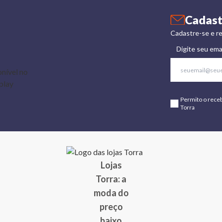
Cadast
Cadastre-se e re
Digite seu ema
Permito o rece
Torra
Lojas
Torra: a
moda do
preço
baixo