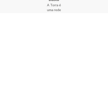
A Torra é
uma rede
varejista
que conta
com 90
lojas em 17
estados
brasileiros,
além da loja
online - site
e aplicativo.
Fundada há
33 anos no
coração do
Brás, a
empresa foi
criada com
o sonho de
transformar
o varejo
popular,
tornando-