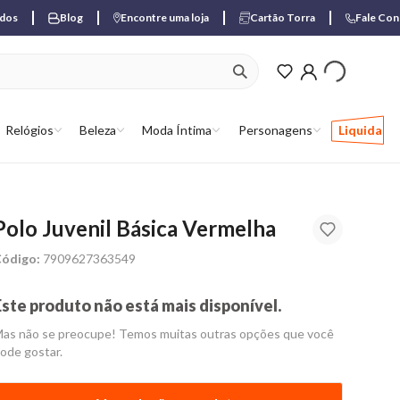
ados
Blog
Encontre uma loja
Cartão Torra
Fale Co
ver produtos favori
Relógios
Beleza
Moda Íntima
Personagens
Liquida
Polo Juvenil Básica Vermelha
ódigo:
7909627363549
Este produto não está mais disponível.
as não se preocupe! Temos muitas outras opções que você
ode gostar.