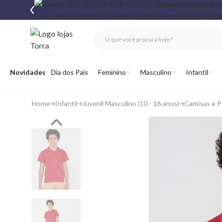
fechar menu
fechar menu
 favoritos
Abrir menu
Novidades
Dia dos Pais
Feminino
Masculino
Infantil
Home
Infantil
Juvenil Masculino (10 - 16 anos)
Camisas e P