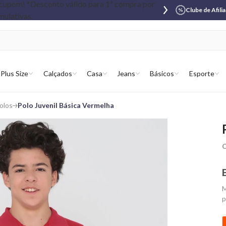
Clube de Afili
Plus Size
Calçados
Casa
Jeans
Básicos
Esporte
olos
Polo Juvenil Básica Vermelha
C
M
p