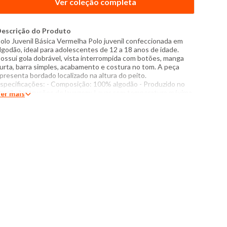
Ver coleção completa
escrição do Produto
olo Juvenil Básica Vermelha Polo juvenil confeccionada em
lgodão, ideal para adolescentes de 12 a 18 anos de idade.
ossui gola dobrável, vista interrompida com botões, manga
urta, barra simples, acabamento e costura no tom. A peça
presenta bordado localizado na altura do peito.
specificações: - Composição: 100% algodão - Produzido no
rasil - Instruções de lavagem: Lavar com temperatura máxima
er mais
e 40°C Não usar alvejante a base de cloro Não usar secadora
assar com temperatura máxima de 110°C Não lavar a seco O
om das cores dos produtos nas fotos podem sofrer variações
m decorrência do flash.