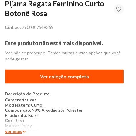
Pijama Regata Feminino Curto
Botonê Rosa
Código:
7900307549369
Este produto não está mais disponível.
Mas não se preocupe! Temos muitas outras opções que você
pode gostar.
Ver coleção completa
Descrição do Produto
Características
Modelagem
: Curto
Composição
: 98% Algodão 2% Poliéster
Produzido
: Brasil
Cor
: Rosa
Marca:
Lindsy
Produto original
Ver mais