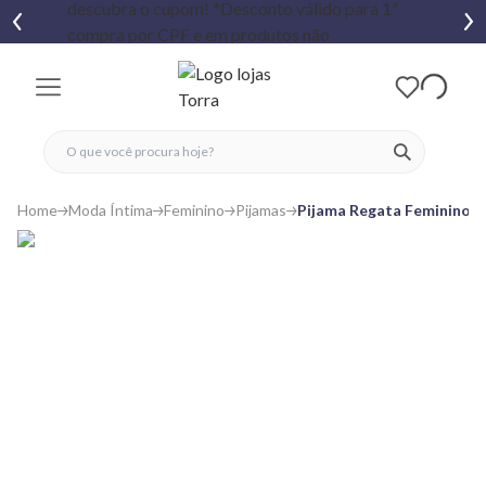
fechar menu
fechar menu
 favoritos
ver produtos
Home
Moda Íntima
Feminino
Pijamas
Pijama Regata Feminino 