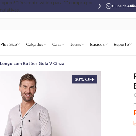
Clube de Afili
Plus Size
Calçados
Casa
Jeans
Básicos
Esporte
 Longo com Botões Gola V Cinza
30% OFF
C
D