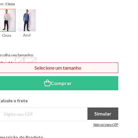
or:
Cinza
Azul
Cinza
scolha seu tamanho:
P
M
G
GG
Selecione um tamanho
Comprar
alcule o frete
Simular
Não sei meu CEP
escrição do Produto