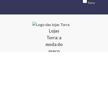
Torra
Lojas
Torra: a
moda do
preço
baixo
A Torra é
uma rede
varejista
que conta
com 90
lojas em 17
estados
brasileiros,
além da loja
online - site