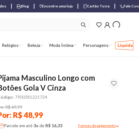
ados
Blog
Encontre uma loja
Cartão Torra
Fale Co
ver produtos favori
Relógios
Beleza
Moda Íntima
Personagens
Liquida
Pijama Masculino Longo com
Botões Gola V Cinza
ódigo:
7900381221724
e: R$ 69,99
Por: R$ 48,99
Parcele em até
3x
de
R$ 16,33
Formas de pagamento
Modal de formas de pagame