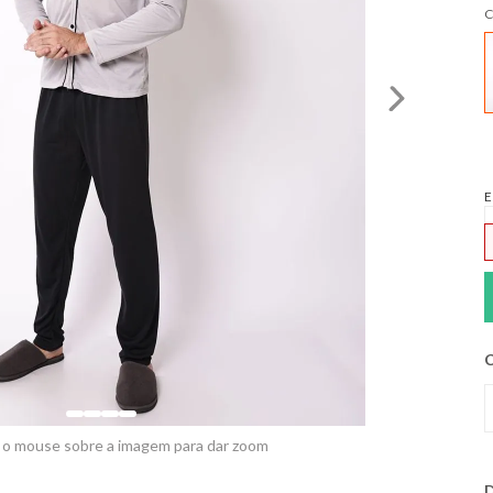
C
E
C
 o mouse sobre a imagem para dar zoom
D