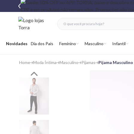
fechar menu
fechar menu
 favoritos
Abrir menu
Novidades
Dia dos Pais
Feminino
Masculino
Infantil
Home
Moda Íntima
Masculino
Pijamas
Pijama Masculino