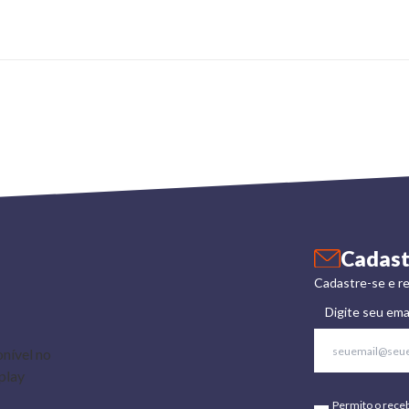
Cadast
Cadastre-se e re
Digite seu ema
Permito o rece