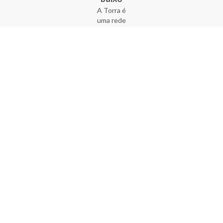
A Torra é
uma rede
varejista
que conta
com 90
lojas em 17
estados
brasileiros,
além da loja
online - site
e aplicativo.
Fundada há
33 anos no
coração do
Brás, a
empresa foi
criada com
o sonho de
transformar
o varejo
popular,
tornando-