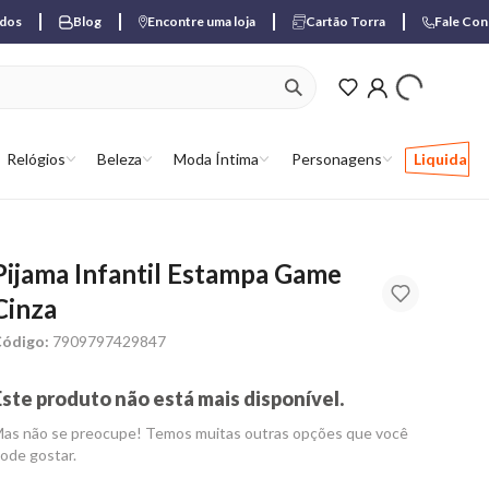
ados
Blog
Encontre uma loja
Cartão Torra
Fale Co
ver produtos favori
Relógios
Beleza
Moda Íntima
Personagens
Liquida
Pijama Infantil Estampa Game
Cinza
ódigo:
7909797429847
Este produto não está mais disponível.
as não se preocupe! Temos muitas outras opções que você
ode gostar.