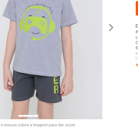
D
P
c
C
S
c
M
5
V
E
B
a
p
1
f
 o mouse sobre a imagem para dar zoom