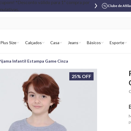
Clube de Afili
Plus Size
Calçados
Casa
Jeans
Básicos
Esporte
Pijama Infantil Estampa Game Cinza
25% OFF
C
M
p