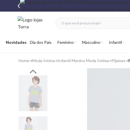
fechar menu
fechar menu
 favoritos
Abrir menu
Novidades
Dia dos Pais
Feminino
Masculino
Infantil
Home
Moda Íntima
Infantil Menino Moda Íntima
Pijamas