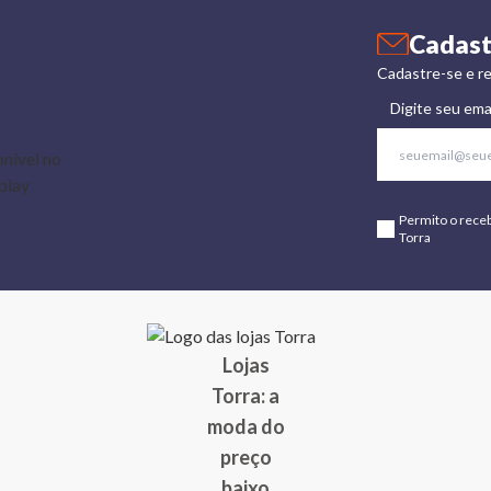
Cadast
Cadastre-se e re
Digite seu ema
Permito o rece
Torra
Lojas
Torra: a
moda do
preço
baixo