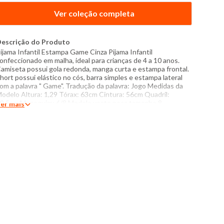
Ver coleção completa
escrição do Produto
ijama Infantil Estampa Game Cinza Pijama Infantil
onfeccionado em malha, ideal para crianças de 4 a 10 anos.
amiseta possui gola redonda, manga curta e estampa frontal.
hort possui elástico no cós, barra simples e estampa lateral
om a palavra " Game". Tradução da palavra: Jogo Medidas da
odelo Altura: 1,29 Tórax: 63cm Cintura: 56cm Quadril:
9,5cm Manequim: 6/8 Modelo veste peça tamanho 8.
er mais
specificações: - Composição: 100% poliéster - Produzido no
rasil - Instruções de lavagem: Lavar somente a mão Não usar
lvejante a base de cloro Proibido usar secadora Secar
endurada sem torcer Passar com temperatura máxima de
10°C Não lavar a seco O tom das cores dos produtos nas
otos podem sofrer variações em decorrência do flash.