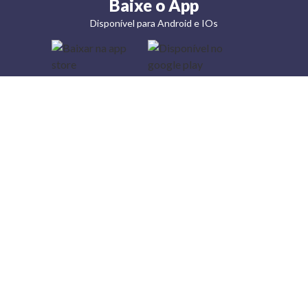
Baixe o App
Disponível para Android e IOs
Lojas
Torra: a
moda do
preço
baixo
A Torra é
uma rede
varejista
que conta
com 90