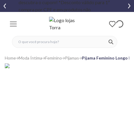
fechar menu
fechar menu
 favoritos
ver produtos
Home
Moda Íntima
Feminino
Pijamas
Pijama Feminino Longo Pe