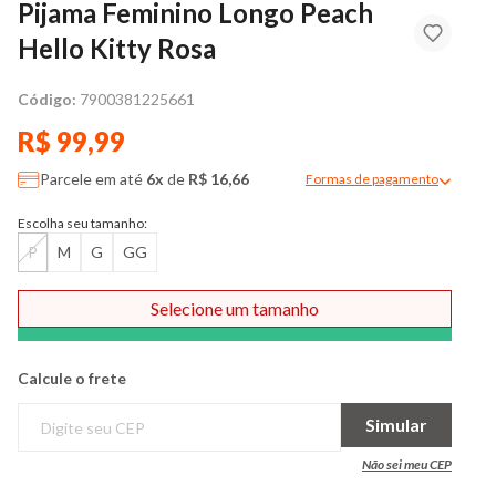
Pijama Feminino Longo Peach
Hello Kitty Rosa
Código:
7900381225661
R$ 99,99
Parcele em até
6x
de
R$ 16,66
Formas de pagamento
Modal de formas de pag
Escolha seu tamanho:
P
M
G
GG
Selecione um tamanho
Comprar
Calcule o frete
Simular
Não sei meu CEP