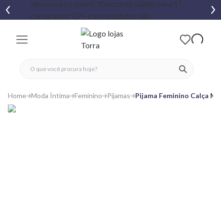
fechar menu
fechar menu
 favoritos
ver produtos
Home
Moda Íntima
Feminino
Pijamas
Pijama Feminino Calça Ma