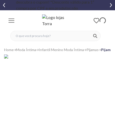
fechar menu
fechar menu
 favoritos
ver produtos
Home
Moda Íntima
Infantil Menino Moda Íntima
Pijamas
Pijama 