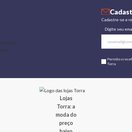
Cadast
Cadastre-se e re
Digite seu ema
Permito o rece
Torra
Lojas
Torra: a
moda do
preço
baixo