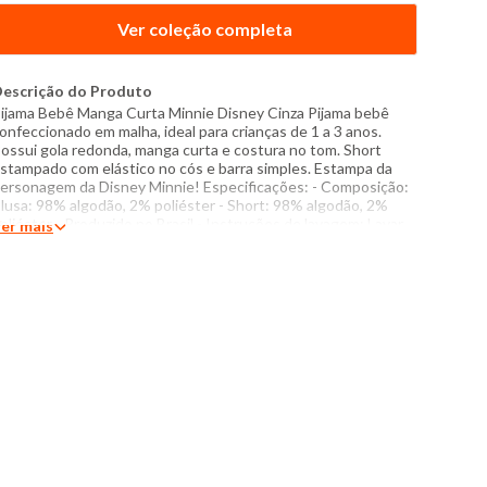
Ver coleção completa
escrição do Produto
ijama Bebê Manga Curta Minnie Disney Cinza Pijama bebê
onfeccionado em malha, ideal para crianças de 1 a 3 anos.
ossui gola redonda, manga curta e costura no tom. Short
stampado com elástico no cós e barra simples. Estampa da
ersonagem da Disney Minnie! Especificações: - Composição:
lusa: 98% algodão, 2% poliéster - Short: 98% algodão, 2%
oliéster - Produzido no Brasil - Instruções de lavagem: Lavar
er mais
om temperatura máxima de 40°C Não usar alvejante a base de
loro Proibido usar secadora Secar pendurada sem torcer
assar com temperatura máxima de 110°C Não lavar a seco O
om das cores dos produtos nas fotos podem sofrer variações
m decorrência do flash.