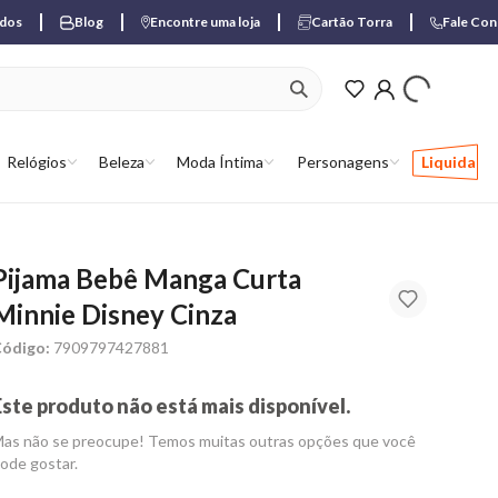
ados
Blog
Encontre uma loja
Cartão Torra
Fale Co
ver produtos favori
Relógios
Beleza
Moda Íntima
Personagens
Liquida
Pijama Bebê Manga Curta
Minnie Disney Cinza
ódigo:
7909797427881
Este produto não está mais disponível.
as não se preocupe! Temos muitas outras opções que você
ode gostar.