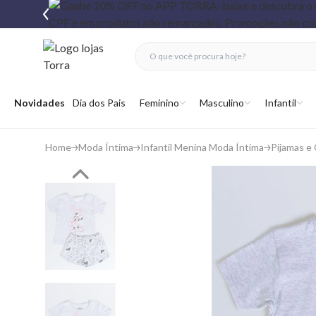
fechar menu
fechar menu
 favoritos
Abrir menu
Novidades
Dia dos Pais
Feminino
Masculino
Infantil
Home
Moda Íntima
Infantil Menina Moda Íntima
Pijamas e