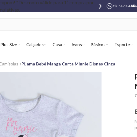
Clube de Afili
Plus Size
Calçados
Casa
Jeans
Básicos
Esporte
 Camisolas
Pijama Bebê Manga Curta Minnie Disney Cinza
C
M
p